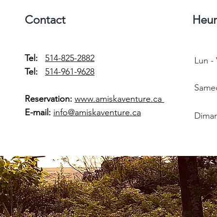
Contact
Heur
Tel:
514-825-2882
Lun -
Tel:
514-961-9628
Same
Reservation:
www.amiskaventure.ca
E-mail:
info@amiskaventure.ca
Dima