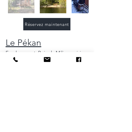
Réservez maintenant
Le Pékan
Emplacement:
Baie du Milieu
, voisin
du Blaireau. Facile d'accès, à
distance modérée. Très bonne
connexion cellulaire. 6,4 km du
stationnement